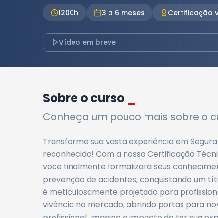
1200
h
3 a 6 meses
Certificação v
Vídeo em breve
Sobre o curso
_
Conheça um pouco mais sobre o cu
Transforme sua vasta experiência em Segur
reconhecido! Com a nossa Certificação Técn
você finalmente formalizará seus conhecime
prevenção de acidentes, conquistando um títu
é meticulosamente projetado para profissiona
vivência no mercado, abrindo portas para n
profissional. Imagine o impacto de ter sua 